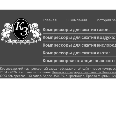
Главная
О компании
История з
Компрессоры для сжатия газов:
Компрессоры для сжатия воздуха:
Компрессоры для сжатия кислород
Компрессоры для сжатия азота:
Компрессорная станция высокого д
Краснодарский компрессорный завод - официальный сайт - новое компрес
2004 - 2026 Все права защищены.
Политика конфиденциальности
Пользова
ООО Компрессорный завод. Адрес: 350039, г. Краснодар, Проезд Мирный 12/1 