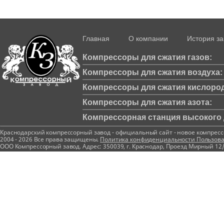
Главная
О компании
История з
Компрессоры для сжатия газов:
Компрессоры для сжатия воздуха:
Компрессоры для сжатия кислород
Компрессоры для сжатия азота:
Компрессорная станция высокого д
Краснодарский компрессорный завод - официальный сайт - новое компрес
2004 - 2026 Все права защищены.
Политика конфиденциальности
Пользова
ООО Компрессорный завод. Адрес: 350039, г. Краснодар, Проезд Мирный 12/1 