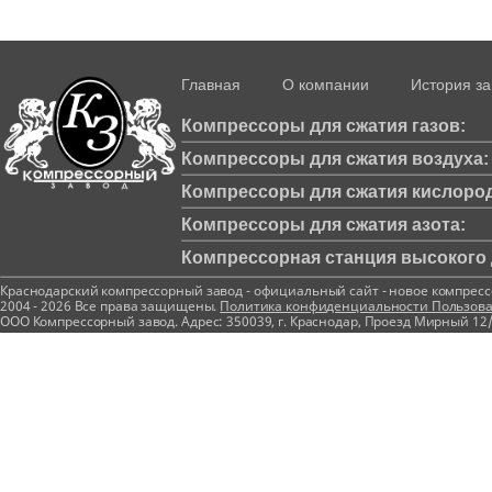
Главная
О компании
История з
Компрессоры для сжатия газов:
Компрессоры для сжатия воздуха:
Компрессоры для сжатия кислород
Компрессоры для сжатия азота:
Компрессорная станция высокого д
Краснодарский компрессорный завод - официальный сайт - новое компрес
2004 - 2026 Все права защищены.
Политика конфиденциальности
Пользова
ООО Компрессорный завод. Адрес: 350039, г. Краснодар, Проезд Мирный 12/1 