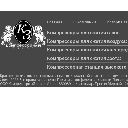
Главная
О компании
История з
Компрессоры для сжатия газов:
Компрессоры для сжатия воздуха:
Компрессоры для сжатия кислород
Компрессоры для сжатия азота:
Компрессорная станция высокого д
Краснодарский компрессорный завод - официальный сайт - новое компрес
2004 - 2026 Все права защищены.
Политика конфиденциальности
Пользова
ООО Компрессорный завод. Адрес: 350039, г. Краснодар, Проезд Мирный 12/1 