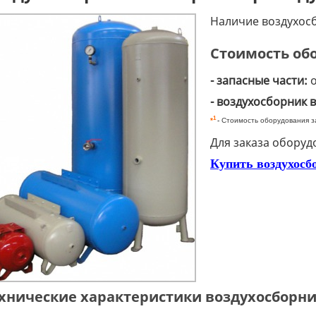
Наличие воздухосб
Стоимость об
- запасные части:
о
- воздухосборник 
1
*
-
Стоимость оборудования за
Для заказа оборуд
Купить воздухосб
хнические характеристики воздухосборни