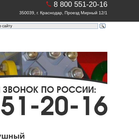
8 800 551-20-16
350039, г. Краснодар, Проезд Мирный 12/1
душный