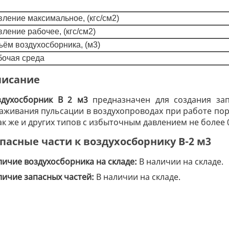
вление максимальное, (кгс/см2)
ление рабочее, (кгс/см2)
ъём воздухосборника, (м3)
бочая среда
исание
здухосборник В 2 м3
предназначен для создания зап
лаживания пульсации в воздухопроводах при работе по
ак же и других типов с избыточным давлением не более 0,
пасные части к воздухосборнику В-2 м3
личие воздухосборника на складе:
В наличии на складе.
личие запасных частей:
В наличии на складе.