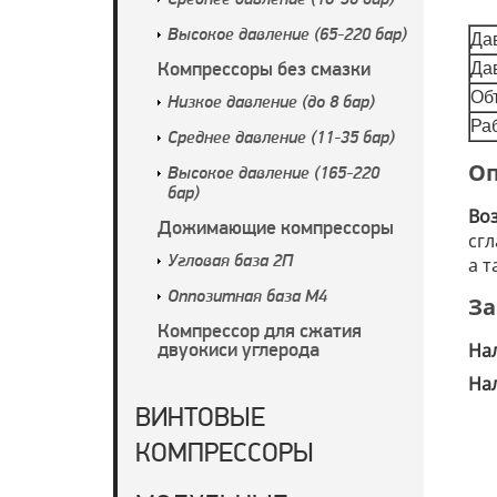
Среднее давление (18-36 бар)
Высокое давление (65-220 бар)
Да
Компрессоры без смазки
Дав
Об
Низкое давление (до 8 бар)
Ра
Среднее давление (11-35 бар)
Оп
Высокое давление (165-220
бар)
Во
Дожимающие компрессоры
сг
а т
Угловая база 2П
Оппозитная база М4
За
Компрессор для сжатия
двуокиси углерода
На
На
ВИНТОВЫЕ
КОМПРЕССОРЫ