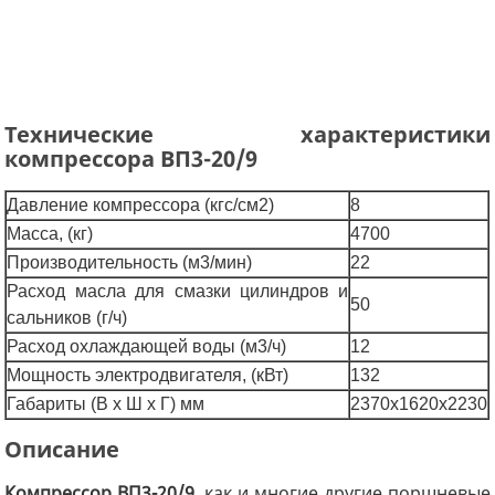
Технические характеристики
компрессора ВП3-20/9
Давление компрессора (кгс/см2)
8
Масса, (кг)
4700
Производительность (м3/мин)
22
Расход масла для смазки цилиндров и
50
сальников (г/ч)
Расход охлаждающей воды (м3/ч)
12
Мощность электродвигателя, (кВт)
132
Габариты (В x Ш x Г) мм
2370x1620x2230
Описание
Компрессор ВП3-20/9,
как и многие другие поршневые