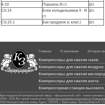
6-10
Поршень III ст.
Шт.
Сб.14
Блок холодильников II - III
Шт.
ст.
Сб.15-1
Бак продувок (с клап.)
Шт.
Главная
О компании
История з
Компрессоры для сжатия газов:
Компрессоры для сжатия воздуха:
Компрессоры для сжатия кислород
Компрессоры для сжатия азота:
Компрессорная станция высокого д
Краснодарский компрессорный завод - официальный сайт - новое компрес
2004 - 2026 Все права защищены.
Политика конфиденциальности
Пользова
ООО Компрессорный завод. Адрес: 350039, г. Краснодар, Проезд Мирный 12/1 