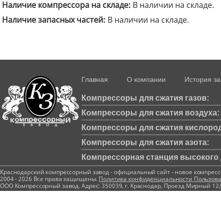
Наличие компрессора на складе:
В наличии на складе.
Наличие запасных частей:
В наличии на складе.
Главная
О компании
История з
Компрессоры для сжатия газов:
Компрессоры для сжатия воздуха:
Компрессоры для сжатия кислород
Компрессоры для сжатия азота:
Компрессорная станция высокого д
Краснодарский компрессорный завод - официальный сайт - новое компрес
2004 - 2026 Все права защищены.
Политика конфиденциальности
Пользова
ООО Компрессорный завод. Адрес: 350039, г. Краснодар, Проезд Мирный 12/1 