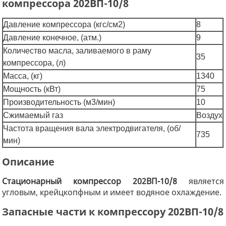
компрессора 202ВП-10/8
Давление компрессора (кгс/см2)
8
Давление конечное, (атм.)
9
Количество масла, заливаемого в раму
35
компрессора, (л)
Масса, (кг)
1340
Мощность (кВт)
75
Производительность (м3/мин)
10
Сжимаемый газ
Воздух
Частота вращения вала электродвигателя, (об/
735
мин)
Описание
Стационарный компрессор 202ВП-10/8
является
угловым, крейцкопфным и имеет водяное охлаждение.
Запасные части к компрессору 202ВП-10/8